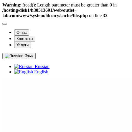
Warning
: fread(): Length parameter must be greater than 0 in
/hosting/disk1/h30513691/web/outlet-
lab.com/www/system/library/cache/file.php
on line
32
О нас
Контакты
Услуги
Язык
Russian
English