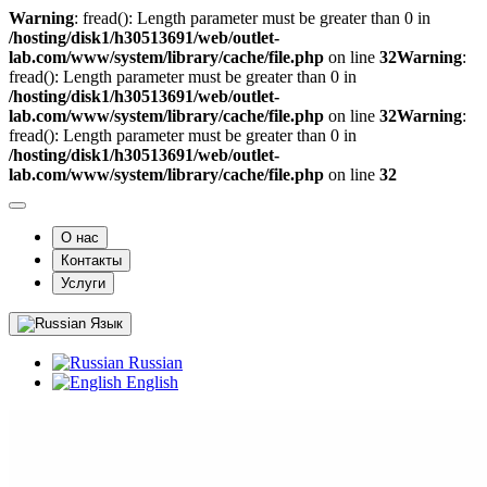
Warning
: fread(): Length parameter must be greater than 0 in
/hosting/disk1/h30513691/web/outlet-
lab.com/www/system/library/cache/file.php
on line
32
Warning
:
fread(): Length parameter must be greater than 0 in
/hosting/disk1/h30513691/web/outlet-
lab.com/www/system/library/cache/file.php
on line
32
Warning
:
fread(): Length parameter must be greater than 0 in
/hosting/disk1/h30513691/web/outlet-
lab.com/www/system/library/cache/file.php
on line
32
О нас
Контакты
Услуги
Язык
Russian
English