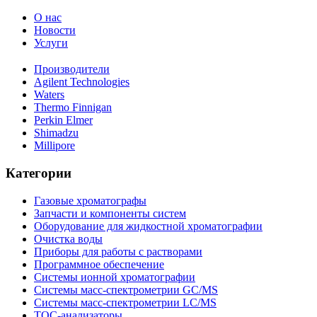
О нас
Новости
Услуги
Производители
Agilent Technologies
Waters
Thermo Finnigan
Perkin Elmer
Shimadzu
Millipore
Категории
Газовые хроматографы
Запчасти и компоненты систем
Оборудование для жидкостной хроматографии
Очистка воды
Приборы для работы с растворами
Программное обеспечение
Системы ионной хроматографии
Системы масс-спектрометрии GC/MS
Системы масс-спектрометрии LC/MS
ТОС-анализаторы