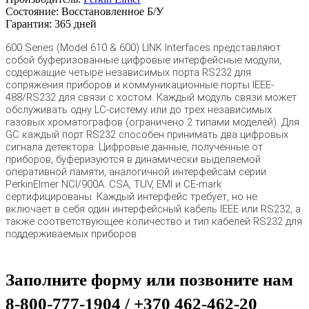
Состояние:
Восстановленное Б/У
Гарантия:
365 дней
600 Series (Model 610 & 600) LINK Interfaces представляют
собой буферизованные цифровые интерфейсные модули,
содержащие четыре независимых порта RS232 для
сопряжения приборов и коммуникационные порты IEEE-
488/RS232 для связи с хостом. Каждый модуль связи может
обслуживать одну LC-систему или до трех независимых
газовых хроматографов (ограничено 2 типами моделей). Для
GC каждый порт RS232 способен принимать два цифровых
сигнала детектора. Цифровые данные, полученные от
приборов, буферизуются в динамически выделяемой
оперативной памяти, аналогичной интерфейсам серии
PerkinElmer NCI/900A. CSA, TUV, EMI и CE-mark
сертифицированы. Каждый интерфейс требует, но не
включает в себя один интерфейсный кабель IEEE или RS232, а
также соответствующее количество и тип кабелей RS232 для
поддерживаемых приборов.
Заполните форму или позвоните нам
8-800-777-1904 / +370 462-462-20