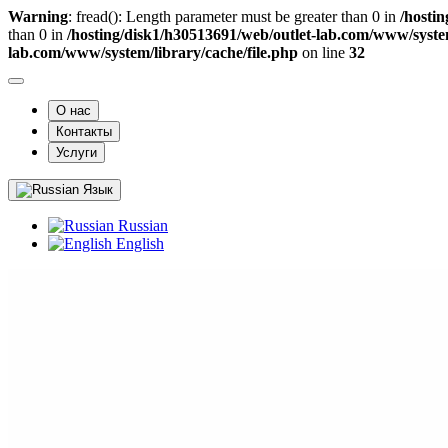
Warning
: fread(): Length parameter must be greater than 0 in
/hosti
than 0 in
/hosting/disk1/h30513691/web/outlet-lab.com/www/system
lab.com/www/system/library/cache/file.php
on line
32
О нас
Контакты
Услуги
Язык
Russian
English