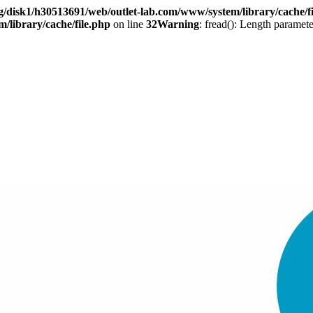
ng/disk1/h30513691/web/outlet-lab.com/www/system/library/cache/f
/library/cache/file.php
on line
32
Warning
: fread(): Length paramete