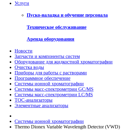
Услуги
Пуско-наладка и обучение персонала
Техническое обслуживание
Аренда оборудования
Новости
Запчасти и компоненты систем
Оборудование для жидкостной хроматографии
Очистка воды
Приборы для работы с растворами
Программное обеспечение
Системы ионной хроматографии
Системы масс-спектрометрии GC/MS
Системы масс-спектрометрии LC/MS
ТОС-анализаторы
Элементные анализаторы
Системы ионной хроматографии
Thermo Dionex Variable Wavelength Detector (VWD)